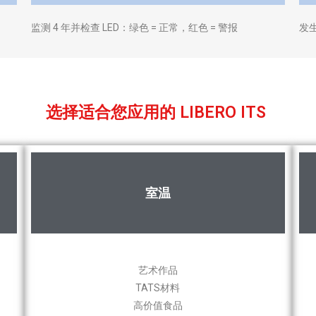
。
监测 4 年并检查 LED：绿色 = 正常，红色 = 警报
发
选择适合您应用的 LIBERO ITS
室温
艺术作品
TATS材料
高价值食品