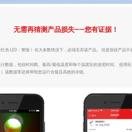
无需再猜测产品损失——您有证据！
将显示红色 LED：警报！ 在大多数情况下，必须丢弃该产品。 但是假设产
？
载汇总统计数据，包括时间戳、最高/最低温度和每个温度区的游览时间。 使
？）该数据库还将帮助您运行合规且高效的冷链。