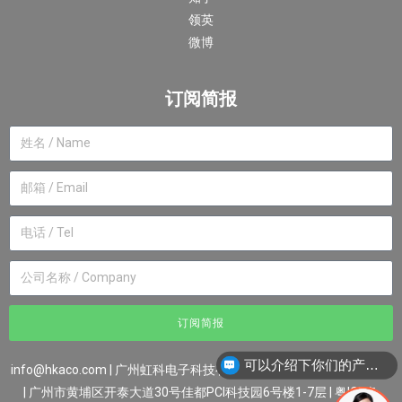
领英
微博
订阅简报
订阅简报
可以介绍下你们的产品么？
info@hkaco.com
| 广州虹科电子科技有限公司 ©2007-2023版权所有
| 广州市黄埔区开泰大道30号佳都PCI科技园6号楼1-7层
|
粤ICP备