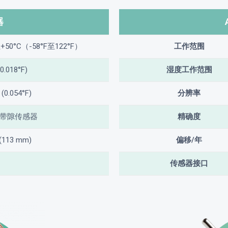
器
至+50°C（-58°F至122°F）
工作范围
(0.018°F)
湿度工作范围
 (0.054°F)
分辨率
硅带隙传感器
精确度
(113 mm)
偏移/年
传感器接口