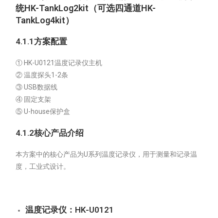
统HK-TankLog2kit
（
可选四通道
HK-
TankLog
4
kit
）
4.1.1方案配置
① HK-U0121温度记录仪主机
② 温度探头1-2条
③ USB数据线
④ 固定支架
⑤ U-house保护盒
4.1.
2
核心产品介绍
本方案中的核心产品为U系列温度记录仪，用于测量和记录温
度，工业式设计。
温度记录仪：HK-U0121