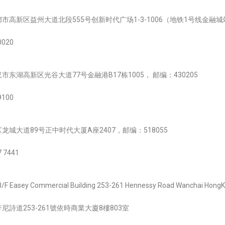
都市高新区益州大道北段555号创新时代广场1-3-1006（地铁1号线金融
0020
市东湖高新区光谷大道77号金融港B17栋1005， 邮编：430205
9100
龙城大道89号正中时代大厦A座2407，邮编：518055
 7441
/F Easey Commercial Building 253-261 Hennessy Road Wanchai Hong
詩道253-261號依時商業大廈8樓803室