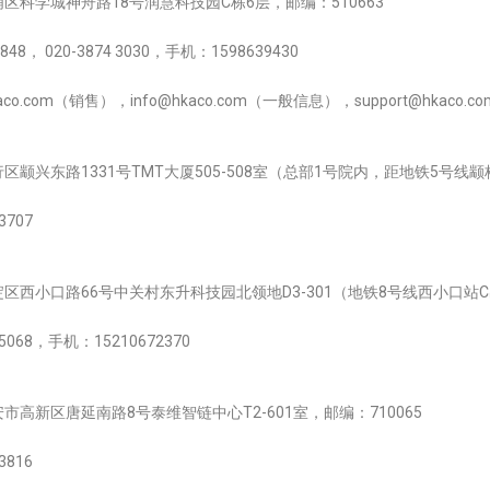
区科学城神舟路18号润慧科技园C栋6层，邮编：510663
848， 020-3874 3030，
手机：1598639430
aco.com（
销售
），
info@hkaco.com（一般信息），
support@hkaco.c
颛兴东路1331号TMT大厦505-508室
（总部1号院内，距地铁5号线颛
3707
区西小口路66号中关村东升科技园北领地D3-301（地铁8号线西小口站C出
 5068，手机：15210672370
市高新区唐延南路8号泰维智链中心T2-601室，邮编：710065
3816