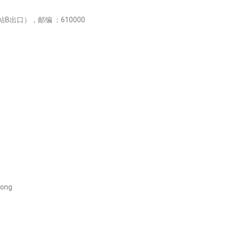
城站B出口），
邮编 ：610000
Kong