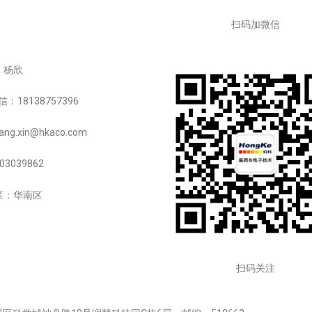
扫码加微信
：杨欣
：18138757396
g.xin@hkaco.com
03039862
区：华南区
扫码关注