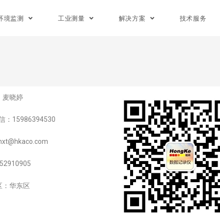
环境监测
工业测量
解决方案
技术服务
：麦晓婷
：15986394530
t@hkaco.com
52910905
区：华东区