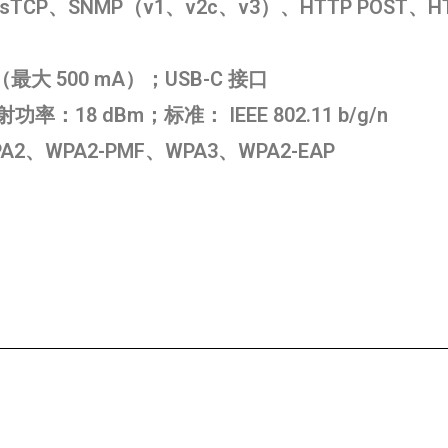
usTCP、SNMP（v1、v2c、v3）、HTTP POST、H
mA（最大 500 mA）；USB-C 接口
率：18 dBm；标准： IEEE 802.11 b/g/n
2、WPA2-PMF、WPA3、WPA2-EAP