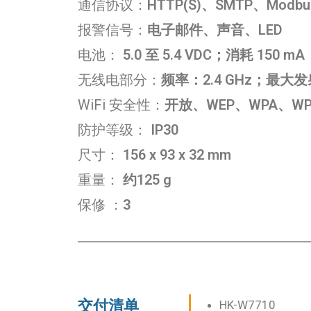
通信协议：
HTTP(S)、SMTP、Modb
报警信号：
电子邮件、声音、LED
电池：
5.0 至 5.4 VDC；消耗 150 
无线电部分：
频率：2.4 GHz；最大发射功
WiFi 安全性：
开放、WEP、WPA、WPA
防护等级：
IP30
尺寸：
156 x 93 x 32
mm
重量：
约125 g
保修
：
3
交付清单
HK-W7710