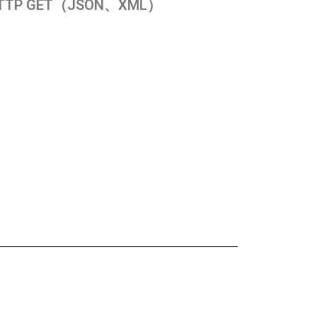
TTP GET（JSON、XML）